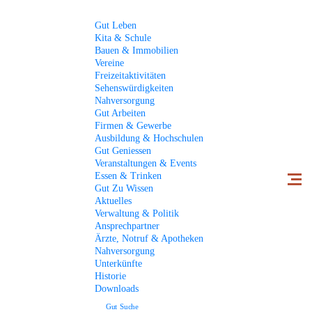
Gut
Leben
Kita & Schule
Bauen & Immobilien
Vereine
Freizeitaktivitäten
Ortsgemeinde Gutweiler
Gut zu wissen
Aktuelles
Sehenswürdigkeiten
50 JAHRE KITA – SAVE THE DATE
Nahversorgung
Gut
Arbeiten
Firmen & Gewerbe
AKTUELLES
Ausbildung & Hochschulen
Gut
Geniessen
Veranstaltungen & Events
Essen & Trinken
Lesen Sie aktuelle Meldungen aus dem Dorfgeschehen.
Gut
Zu Wissen
Aktuelles
Verwaltung & Politik
Ansprechpartner
Ärzte, Notruf & Apotheken
Nahversorgung
« zurück zur Übersicht
Unterkünfte
Historie
Downloads
Gut
Suche