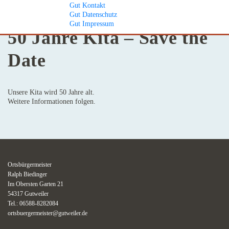
Gut
Kontakt
15 //04 // 2024
Gut
Datenschutz
Gut
Impressum
50 Jahre Kita – Save the
Date
Unsere Kita wird 50 Jahre alt.
Weitere Informationen folgen.
Ortsbürgermeister
Ralph Biedinger
Im Obersten Garten 21
54317 Gutweiler
Tel.: 06588-8282084
ortsbuergermeister@gutweiler.de