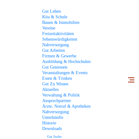
Gut
Leben
Kita & Schule
Bauen & Immobilien
Vereine
Freizeitaktivitäten
Ortsgemeinde Gutweiler
Gut zu wissen
Aktuelles
Sehenswürdigkeiten
ARBEITSKREIS "KINDER, JUGEND, SENIOREN"
Nahversorgung
Gut
Arbeiten
Firmen & Gewerbe
AKTUELLES
Ausbildung & Hochschulen
Gut
Geniessen
Veranstaltungen & Events
Essen & Trinken
Lesen Sie aktuelle Meldungen aus dem Dorfgeschehen.
Gut
Zu Wissen
Aktuelles
Verwaltung & Politik
Ansprechpartner
Ärzte, Notruf & Apotheken
Nahversorgung
« zurück zur Übersicht
Unterkünfte
Historie
Downloads
Gut
Suche