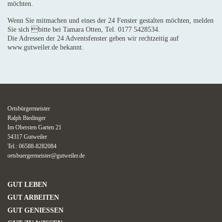
möchten.
Wenn Sie mitmachen und eines der 24 Fenster gestalten möchten, melden
Sie sich bitte bei Tamara Otten, Tel. 0177 5428534.
Die Adressen der 24 Adventsfenster geben wir rechtzeitig auf
www.gutweiler.de bekannt.
Ortsbürgermeister
Ralph Biedinger
Im Obersten Garten 21
54317 Gutweiler
Tel.: 06588-8282084
ortsbuergermeister@gutweiler.de
GUT LEBEN
GUT ARBEITEN
GUT GENIESSEN